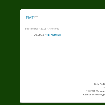
pw
FMT
September · 2016 · Archives
25.09.16
ЛЧБ. Чемпіон
Style "in
P
* © FMT. Усі пра
Журнал розповсюдже