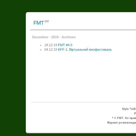
pw
FMT
December · 2019 · Archives
18.12.19
FMT #4.0
04.12.19
KFF-1. Віртуальний кінофестиваль
Style "in
P
* © FMT. Усі пра
Журнал розповсюдже