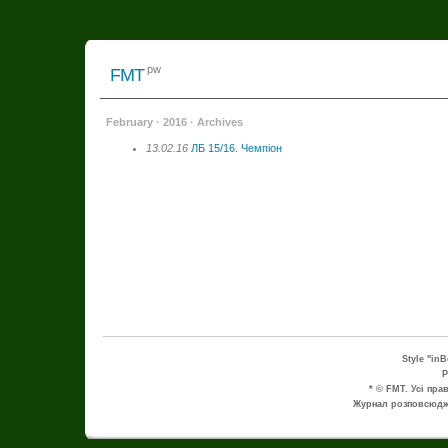
pw
FMT
February · 2016 · Archives
13.02.16
ЛБ 15/16. Чемпіон
Style "in
P
* © FMT. Усі пра
Журнал розповсюдже