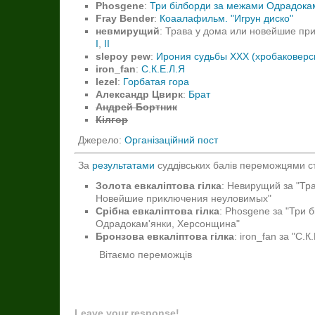
Phosgene
:
Три білборди за межами Одрадока
Fray Bender
:
Коаалафильм. "Игрун диско"
невмирущий
: Трава у дома или новейшие пр
I
,
II
slepoy pew
:
Ирония судьбы ХХХ (хробаковерс
iron_fan
:
С.К.Е.Л.Я
lezel
:
Горбатая гора
Александр Цвирк
:
Брат
Андрей Бортник
Кілгор
Джерело:
Організаційний пост
За
результатами
суддівських балів переможцями с
Золота евкаліптова гілка
: Невирущий за "Тр
Новейшие приключения неуловимых"
Срібна евкаліптова гілка
: Phosgene за "Три 
Одрадокам'янки, Херсонщина"
Бронзова евкаліптова гілка
: iron_fan за "С.К
Вітаємо переможців
Leave your response!