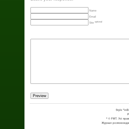
Name
Email
optional
Site
Style "in
P
* © FMT. Усі пра
Журнал розповсюдже