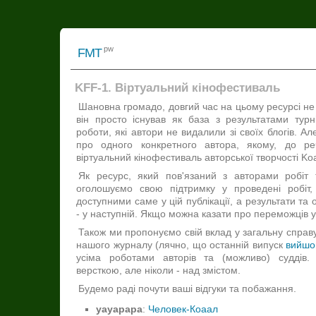
pw
FMT
KFF-1. Віртуальний кінофестиваль
Шановна громадо, довгий час на цьому ресурсі не
він просто існував як база з результатами турн
роботи, які автори не видалили зі своїх блогів. А
про одного конкретного автора, якому, до ре
віртуальний кінофестиваль авторської творчості Koaa
Як ресурс, який пов'язаний з авторами робіт 
оголошуємо свою підтримку у проведені робіт,
доступними саме у цій публікації, а результати т
- у наступній. Якщо можна казати про переможців 
Також ми пропонуємо свій вклад у загальну справ
нашого журналу (лячно, що останній випуск
вийшо
усіма роботами авторів та (можливо) судді
версткою, але ніколи - над змістом.
Будемо раді почути ваші відгуки та побажання.
yayapapa
:
Человек-Коаал