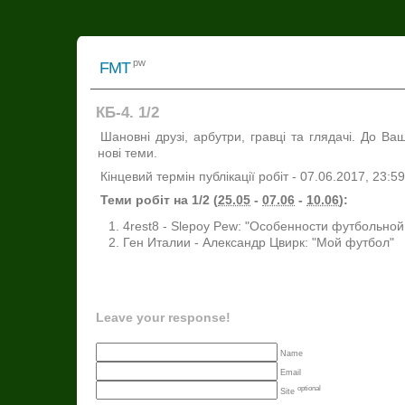
pw
FMT
КБ-4. 1/2
Шановні друзі, арбутри, гравці та глядачі. До Ваш
нові теми.
Кінцевий термін публікації робіт - 07.06.2017, 23:59
Теми робіт на 1/2 (
25.05
-
07.06
-
10.06
):
4rest8 - Slepoy Pew: "Особенности футбольной
Ген Италии - Александр Цвирк: "Мой футбол"
Leave your response!
Name
Email
optional
Site