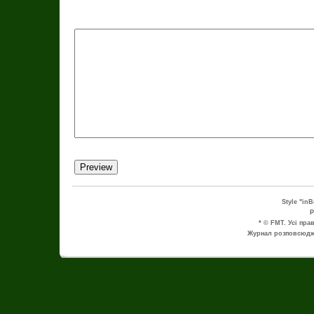
Style "in
P
* © FMT. Усі пра
Журнал розповсюдже