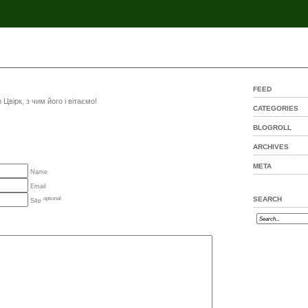
FEED
Цвірк, з чим його і вітаємо!
CATEGORIES
BLOGROLL
ARCHIVES
META
Name
Email
optional
SEARCH
Site