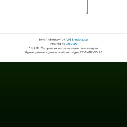
Style "inBorder+" by
[LP]
&
makhauser
Powered by
LiteDiary
* © FMT. Усі права на тексти належать їхнім авторам
Журнал розповсюджеється вільно згідно CC-BY-NC-ND 4.0