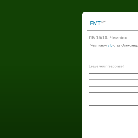
pw
FMT
ЛБ 15/16. Чемпіон
Чемпіоном
ЛБ
став Олександр 
Leave your response!